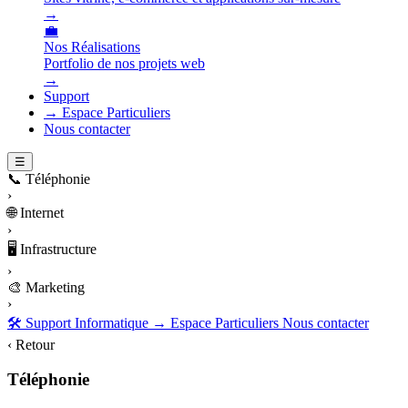
→
💼
Nos Réalisations
Portfolio de nos projets web
→
Support
→ Espace Particuliers
Nous contacter
☰
📞
Téléphonie
›
🌐
Internet
›
🖥️
Infrastructure
›
🎨
Marketing
›
🛠️ Support Informatique
→ Espace Particuliers
Nous contacter
‹ Retour
Téléphonie