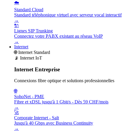
☁️
Standard Cloud
Standard téléphonique virtuel avec serveur vocal interactif
→
🔌
Lignes SIP Trunking
Connectez votre PABX existant au réseau VoIP
→
Internet
🌐
Internet Standard
📡
Internet IoT
Internet Entreprise
Connexions fibre optique et solutions professionnelles
🌐
SohoNet - PME
Fibre et xDSL jusqu'à 1 Gbit/s - Dès 59 CHF/mois
→
🚀
Corporate Internet - Salt
Jusqu'à 40 Gbps avec Business Continuity
→