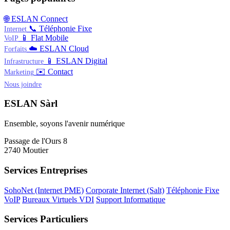
🌐
ESLAN Connect
📞
Téléphonie Fixe
Internet
📱
Flat Mobile
VoIP
☁️
ESLAN Cloud
Forfaits
📱
ESLAN Digital
Infrastructure
✉️
Contact
Marketing
Nous joindre
ESLAN Sàrl
Ensemble, soyons l'avenir numérique
Passage de l'Ours 8
2740 Moutier
Services Entreprises
SohoNet (Internet PME)
Corporate Internet (Salt)
Téléphonie Fixe
VoIP
Bureaux Virtuels VDI
Support Informatique
Services Particuliers