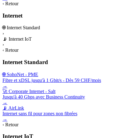
‹ Retour
Internet
🌐
Internet Standard
›
📡
Internet IoT
›
‹ Retour
Internet Standard
🌐 SohoNet - PME
Fibre et xDSL jusqu'à 1 Gbit/s - Dès 59 CHF/mois
→
🚀 Corporate Internet - Salt
Jusqu'à 40 Gbps avec Business Continuity
→
📡 AirLink
Internet sans fil pour zones non fibrées
→
‹ Retour
Internet IoT