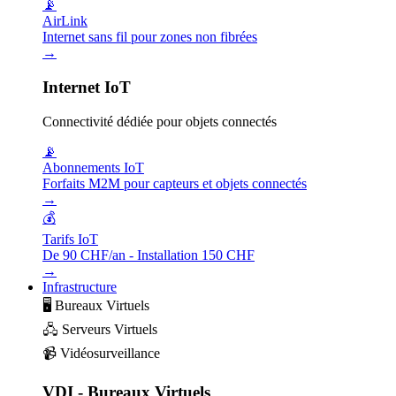
📡
AirLink
Internet sans fil pour zones non fibrées
→
Internet IoT
Connectivité dédiée pour objets connectés
📡
Abonnements IoT
Forfaits M2M pour capteurs et objets connectés
→
💰
Tarifs IoT
De 90 CHF/an - Installation 150 CHF
→
Infrastructure
🖥️
Bureaux Virtuels
🖧
Serveurs Virtuels
📹
Vidéosurveillance
VDI - Bureaux Virtuels