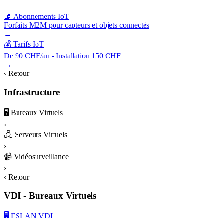
📡 Abonnements IoT
Forfaits M2M pour capteurs et objets connectés
→
💰 Tarifs IoT
De 90 CHF/an - Installation 150 CHF
→
‹ Retour
Infrastructure
🖥️
Bureaux Virtuels
›
🖧
Serveurs Virtuels
›
📹
Vidéosurveillance
›
‹ Retour
VDI - Bureaux Virtuels
🖥️ ESLAN VDI