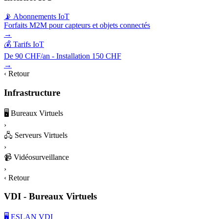
📡 Abonnements IoT
Forfaits M2M pour capteurs et objets connectés
→
💰 Tarifs IoT
De 90 CHF/an - Installation 150 CHF
→
‹ Retour
Infrastructure
🖥️
Bureaux Virtuels
›
🖧
Serveurs Virtuels
›
📹
Vidéosurveillance
›
‹ Retour
VDI - Bureaux Virtuels
🖥️ ESLAN VDI