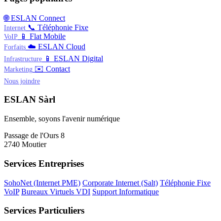
🌐
ESLAN Connect
📞
Téléphonie Fixe
Internet
📱
Flat Mobile
VoIP
☁️
ESLAN Cloud
Forfaits
📱
ESLAN Digital
Infrastructure
✉️
Contact
Marketing
Nous joindre
ESLAN Sàrl
Ensemble, soyons l'avenir numérique
Passage de l'Ours 8
2740 Moutier
Services Entreprises
SohoNet (Internet PME)
Corporate Internet (Salt)
Téléphonie Fixe
VoIP
Bureaux Virtuels VDI
Support Informatique
Services Particuliers