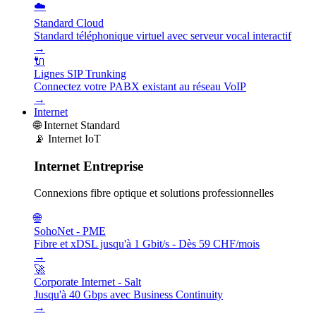
☁️
Standard Cloud
Standard téléphonique virtuel avec serveur vocal interactif
→
🔌
Lignes SIP Trunking
Connectez votre PABX existant au réseau VoIP
→
Internet
🌐
Internet Standard
📡
Internet IoT
Internet Entreprise
Connexions fibre optique et solutions professionnelles
🌐
SohoNet - PME
Fibre et xDSL jusqu'à 1 Gbit/s - Dès 59 CHF/mois
→
🚀
Corporate Internet - Salt
Jusqu'à 40 Gbps avec Business Continuity
→