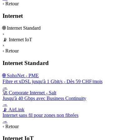
‹ Retour
Internet
🌐
Internet Standard
›
📡
Internet IoT
›
‹ Retour
Internet Standard
🌐 SohoNet - PME
Fibre et xDSL jusqu'à 1 Gbit/s - Dès 59 CHF/mois
→
🚀 Corporate Internet - Salt
Jusqu'à 40 Gbps avec Business Continuity
→
📡 AirLink
Internet sans fil pour zones non fibrées
→
‹ Retour
Internet IoT