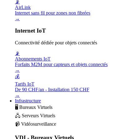
📡
AirLink
Internet sans fil pour zones non fibrées
→
Internet IoT
Connectivité dédiée pour objets connectés
📡
Abonnements IoT
Forfaits M2M pour capteurs et objets connectés
→
💰
Tarifs IoT
De 90 CHF/an - Installation 150 CHF
→
Infrastructure
🖥️
Bureaux Virtuels
🖧
Serveurs Virtuels
📹
Vidéosurveillance
VDI - Bureaux Virtuels