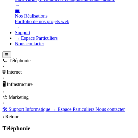
→
💼
Nos Réalisations
Portfolio de nos projets web
→
Support
→ Espace Particuliers
Nous contacter
☰
📞
Téléphonie
›
🌐
Internet
›
🖥️
Infrastructure
›
🎨
Marketing
›
🛠️ Support Informatique
→ Espace Particuliers
Nous contacter
‹ Retour
Téléphonie